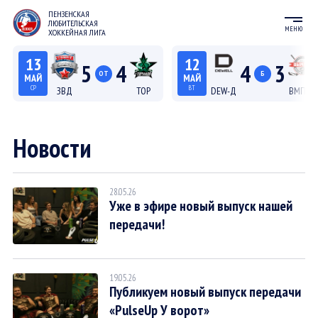
ПЕНЗЕНСКАЯ
ЛЮБИТЕЛЬСКАЯ
МЕНЮ
ХОККЕЙНАЯ ЛИГА
13
12
5
4
4
3
ОТ
Б
МАЙ
МАЙ
СР
ВТ
ЗВД
ТОР
DEW-Д
ВМП-Д
22:15
20:15
Лига С "Север"
Лига Д
Новости
28.05.26
Уже в эфире новый выпуск нашей
передачи!
19.05.26
Публикуем новый выпуск передачи
«PulseUp У ворот»