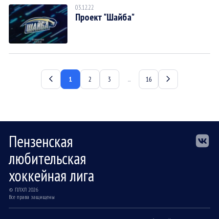
03.12.22
Проект "Шайба"
1
2
3
...
16
Пензенская
любительская
хоккейная лига
© ПЛХЛ 2026
Все права защищены