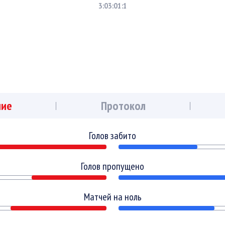
3:0
3:0
1:1
ние
Протокол
Голов забито
Голов пропущено
Матчей на ноль