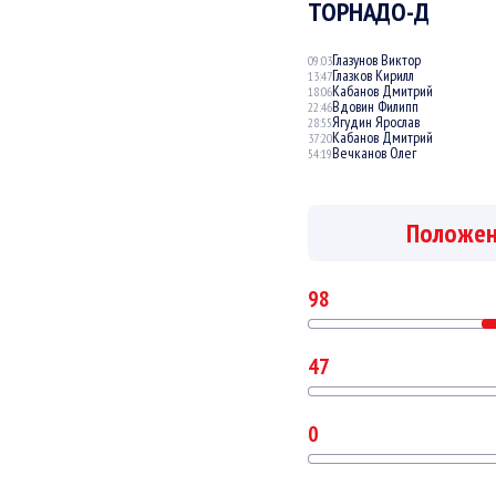
ТОРНАДО-Д
Глазунов Виктор
09:03
Глазков Кирилл
13:47
Кабанов Дмитрий
18:06
Вдовин Филипп
22:46
Ягудин Ярослав
28:55
Кабанов Дмитрий
37:20
Вечканов Олег
54:19
Положе
98
47
0