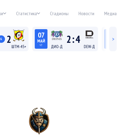
ки
Статистика
Стадионы
Новости
Медиа
07
06
2
2
:
4
>
Б
МАЙ
МАЙ
ЧТ
СР
ШТМ-45+
ДИО-Д
DEW-Д
ДИО-45+
21:45
19:15
 45+
Лига Д
Лига