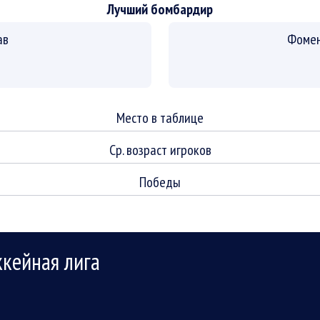
Лучший бомбардир
ав
Фомен
Место в таблице
Ср. возраст игроков
Победы
ккейная лига