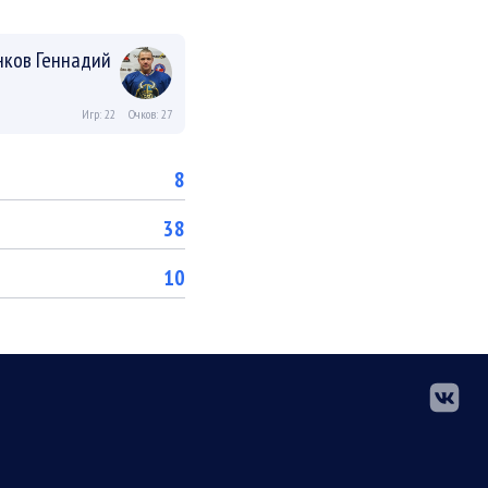
ков Геннадий
Игр: 22
Очков: 27
8
38
10