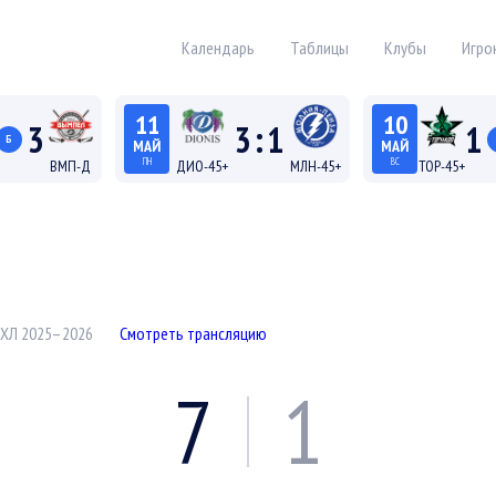
Календарь
Таблицы
Клубы
Игро
11
10
3
3
:
1
1
Б
МАЙ
МАЙ
ПН
ВС
ВМП-Д
ДИО-45+
МЛН-45+
ТОР-45+
19:15
18:15
а Д
Лига 45+
Лига
ХЛ 2025–2026
Смотреть трансляцию
7
1