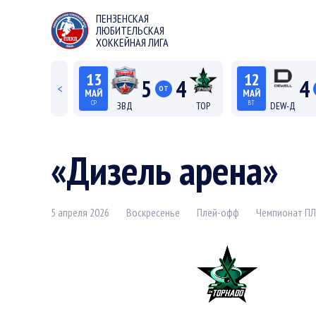
ПЕНЗЕНСКАЯ
ЛЮБИТЕЛЬСКАЯ
ХОККЕЙНАЯ ЛИГА
13
12
5
4
4
<
ОТ
МАЙ
МАЙ
СР
ВТ
ЗВД
ТОР
DEW-Д
22:15
20:15
Лига С "Север"
Лиг
«Дизель арена»
5 апреля 2026
Воскресенье
Плей-офф
Чемпионат ПЛ