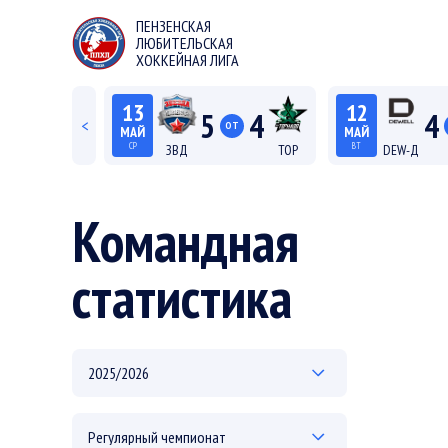
ПЕНЗЕНСКАЯ
ЛЮБИТЕЛЬСКАЯ
ХОККЕЙНАЯ ЛИГА
13
12
5
4
4
<
ОТ
МАЙ
МАЙ
СР
ВТ
ЗВД
ТОР
DEW-Д
22:15
20:15
Лига С "Север"
Лиг
Командная
статистика