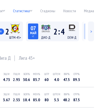
ки
Статистика
Стадионы
Новости
Медиа
07
06
2
2
:
4
>
Б
МАЙ
МАЙ
ЧТ
СР
ШТМ-45+
ДИО-Д
DEW-Д
ДИО-45+
21:45
19:15
 45+
Лига Д
Лига
Лига Д
Лига 45+
ЗШ/И
ПШ/И
БОЛ%
МЕН%
ШТР
ШТР/И
ВБР%
ОТР%
4.73
2.93
30.6
85.7
60
4.0
47.5
89.3
ЗШ/И
ПШ/И
БОЛ%
МЕН%
ШТР
ШТР/И
ВБР%
ОТР%
3.67
2.53
18.4
85.0
80
5.3
48.2
87.5