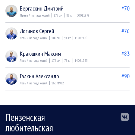
Вергаскин Дмитрий
#70
Правый нападающий
175 см
88 кг
30.01.1979
Логинов Сергей
#76
Левый нападающий
180 см
94 кг
11.07.1976
Краюшкин Максим
#83
Левый нападающий
175 см
75 кг
14.06.1983
Галкин Александр
#90
Левый нападающий
16.07.1982
Пензенская
любительская