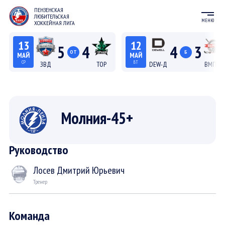
ПЕНЗЕНСКАЯ
ЛЮБИТЕЛЬСКАЯ
МЕНЮ
ХОККЕЙНАЯ ЛИГА
13
12
5
4
4
3
ОТ
Б
МАЙ
МАЙ
СР
ВТ
ЗВД
ТОР
DEW-Д
ВМП-Д
22:15
20:15
Лига С "Север"
Лига Д
Молния-45+
Руководство
Лосев Дмитрий Юрьевич
Тренер
Команда