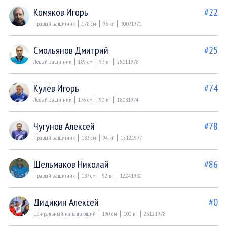
Комяков Игорь
#22
Правый защитник
178 см
93 кг
30.07.1971
Смольянов Дмитрий
#25
Левый защитник
189 см
93 кг
25.11.1978
Кулёв Игорь
#74
Левый защитник
176 см
90 кг
18.08.1974
Чугунов Алексей
#78
Правый защитник
183 см
94 кг
15.12.1977
Шельмаков Николай
#86
Правый защитник
187 см
92 кг
12.04.1980
Дидикин Алексей
#0
Центральный нападающий
190 см
100 кг
23.12.1978