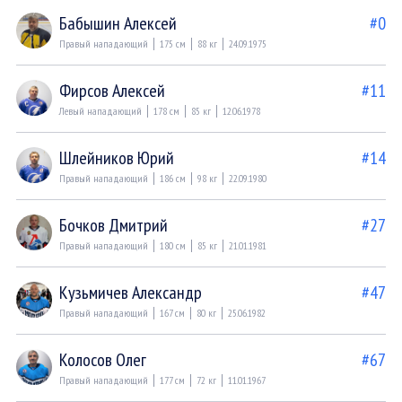
Бабышин Алексей
#0
Правый нападающий
175 см
88 кг
24.09.1975
Фирсов Алексей
#11
Левый нападающий
178 см
85 кг
12.06.1978
Шлейников Юрий
#14
Правый нападающий
186 см
98 кг
22.09.1980
Бочков Дмитрий
#27
Правый нападающий
180 см
85 кг
21.01.1981
Кузьмичев Александр
#47
Правый нападающий
167 см
80 кг
25.06.1982
Колосов Олег
#67
Правый нападающий
177 см
72 кг
11.01.1967