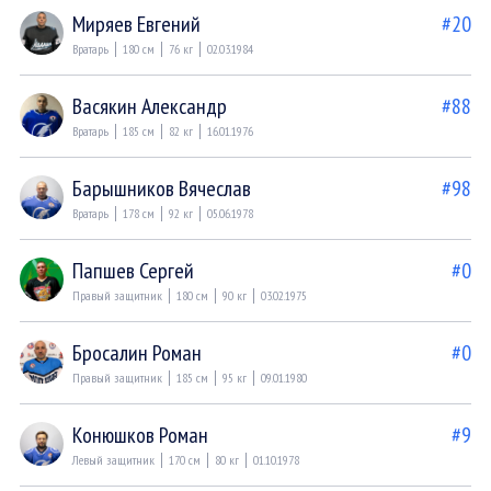
Миряев Евгений
#20
Вратарь
180 см
76 кг
02.03.1984
Васякин Александр
#88
Вратарь
185 см
82 кг
16.01.1976
Барышников Вячеслав
#98
Вратарь
178 см
92 кг
05.06.1978
Папшев Сергей
#0
Правый защитник
180 см
90 кг
03.02.1975
Бросалин Роман
#0
Правый защитник
185 см
95 кг
09.01.1980
Конюшков Роман
#9
Левый защитник
170 см
80 кг
01.10.1978