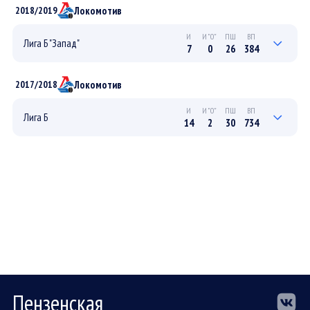
2
0
8
69
ПЛЕЙ-ОФФ
Локомотив
2018/2019
13
2
21
670
РЕГУЛЯРНЫЙ
И
И"0"
ПШ
ВП
Лига Б "Запад"
7
0
26
384
1
0
4
36
ПЛЕЙ-ОФФ
Локомотив
2017/2018
6
0
22
348
РЕГУЛЯРНЫЙ
И
И"0"
ПШ
ВП
Лига Б
14
2
30
734
6
0
12
359
ПЛЕЙ-ОФФ
8
2
18
376
РЕГУЛЯРНЫЙ
Пензенская