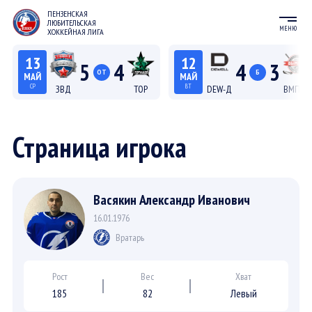
ПЕНЗЕНСКАЯ
ЛЮБИТЕЛЬСКАЯ
МЕНЮ
ХОККЕЙНАЯ ЛИГА
13
12
5
4
4
3
ОТ
Б
МАЙ
МАЙ
СР
ВТ
ЗВД
ТОР
DEW-Д
ВМП-Д
22:15
20:15
Лига С "Север"
Лига Д
Страница игрока
Васякин Александр Иванович
16.01.1976
Вратарь
Рост
Вес
Хват
185
82
Левый