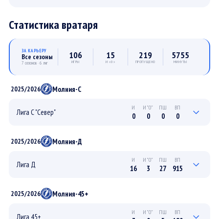
Статистика вратаря
ЗА КАРЬЕРУ
106
15
219
5755
Все сезоны
ИГРЫ
И «0»
ПРОПУЩЕНО
МИНУТЫ
7 сезонов · 6 лиг
Молния-С
2025/2026
И
И"0"
ПШ
ВП
Лига С "Север"
0
0
0
0
0
0
0
0
ПЛЕЙ-ОФФ
Молния-Д
2025/2026
0
0
0
0
РЕГУЛЯРНЫЙ
И
И"0"
ПШ
ВП
Лига Д
16
3
27
915
5
1
9
290
ПЛЕЙ-ОФФ
Молния-45+
2025/2026
11
2
18
625
РЕГУЛЯРНЫЙ
И
И"0"
ПШ
ВП
Лига 45+