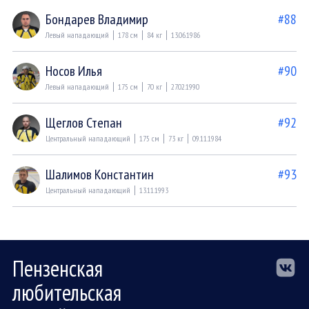
Бондарев Владимир
#88
Левый нападающий
178 см
84 кг
13.06.1986
Носов Илья
#90
Левый нападающий
175 см
70 кг
27.02.1990
Щеглов Степан
#92
Центральный нападающий
175 см
73 кг
09.11.1984
Шалимов Константин
#93
Центральный нападающий
13.11.1993
Пензенская
любительская