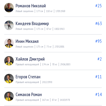
Романов Николай
#25
Левый защитник
177 см
110 кг
17.05.1969
Киндеев Владимир
#63
Левый защитник
175 см
87 кг
18.02.1963
Инин Михаил
#95
Левый защитник
175 см
73 кг
27.03.2001
Хайлов Дмитрий
#2
Правый нападающий
174 см
70 кг
29.06.2003
Егоров Степан
#11
Правый нападающий
28.12.1998
Симаков Роман
#14
Правый нападающий
167 см
87 кг
14.10.1978