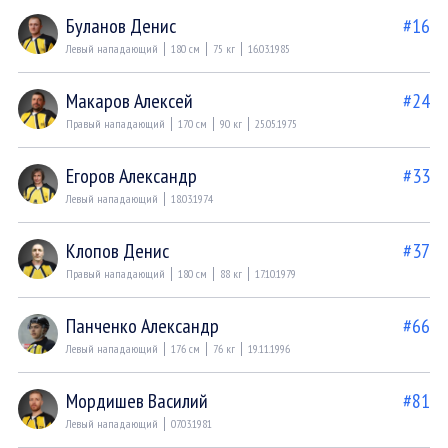
Буланов Денис
#16
Левый нападающий
180 см
75 кг
16.03.1985
Макаров Алексей
#24
Правый нападающий
170 см
90 кг
25.05.1975
Егоров Александр
#33
Левый нападающий
18.03.1974
Клопов Денис
#37
Правый нападающий
180 см
88 кг
17.10.1979
Панченко Александр
#66
Левый нападающий
176 см
76 кг
19.11.1996
Мордишев Василий
#81
Левый нападающий
07.03.1981