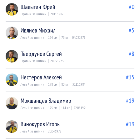
Шалыгин Юрий
#0
Правый защитник
28.11.1982
Ивлиев Михаил
#5
Левый защитник
174 см
73 кг
04.03.1972
Твердунов Сергей
#8
Правый защитник
28.05.1973
Нестеров Алексей
#15
Левый защитник
178 см
80 кг
30.11.1984
Мокшанцев Владимир
#19
Левый защитник
195 см
114 кг
22.06.1971
Винокуров Игорь
#19
Левый защитник
20.04.1978