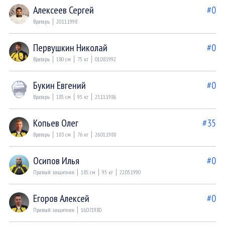
Алексеев Сергей
#0
Вратарь
20.11.1998
Первушкин Николай
#0
Вратарь
180 см
75 кг
01.08.1992
Букин Евгений
#0
Вратарь
185 см
95 кг
25.11.1986
Копьев Олег
#35
Вратарь
183 см
76 кг
26.01.1988
Осипов Илья
#0
Правый защитник
185 см
95 кг
22.05.1990
Егоров Алексей
#0
Правый защитник
16.07.1980