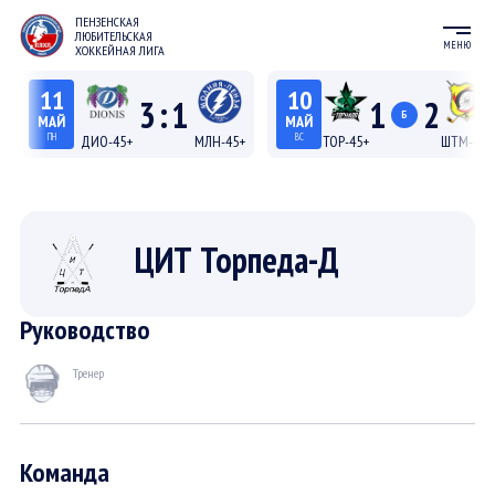
ПЕНЗЕНСКАЯ
ЛЮБИТЕЛЬСКАЯ
МЕНЮ
ХОККЕЙНАЯ ЛИГА
11
10
3
:
1
1
2
Б
МАЙ
МАЙ
ПН
ВС
ДИО-45+
МЛН-45+
ТОР-45+
ШТМ-45+
19:15
18:15
Лига 45+
Лига 45+
ЦИТ Торпеда-Д
Руководство
Тренер
Команда