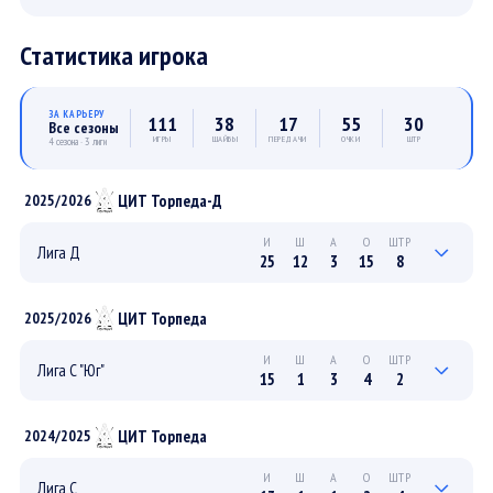
Статистика игрока
ЗА КАРЬЕРУ
111
38
17
55
30
Все сезоны
ИГРЫ
ШАЙБЫ
ПЕРЕДАЧИ
ОЧКИ
ШТР
4 сезона · 3 лиги
ЦИТ Торпеда-Д
2025/2026
И
Ш
А
О
ШТР
Лига Д
25
12
3
15
8
5
4
0
4
0
ПЛЕЙ-ОФФ
ЦИТ Торпеда
2025/2026
20
8
3
11
8
РЕГУЛЯРНЫЙ
И
Ш
А
О
ШТР
Лига С "Юг"
15
1
3
4
2
6
0
1
1
2
ПЛЕЙ-ОФФ
ЦИТ Торпеда
2024/2025
9
1
2
3
0
РЕГУЛЯРНЫЙ
И
Ш
А
О
ШТР
Лига С