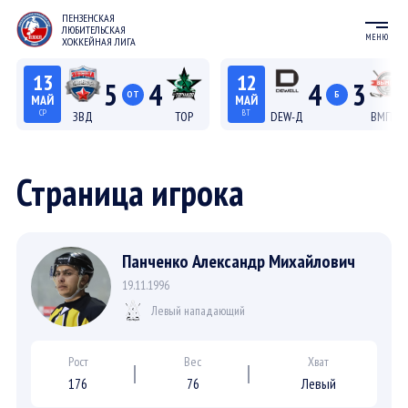
ПЕНЗЕНСКАЯ
ЛЮБИТЕЛЬСКАЯ
МЕНЮ
ХОККЕЙНАЯ ЛИГА
13
12
5
4
4
3
ОТ
Б
МАЙ
МАЙ
СР
ВТ
ЗВД
ТОР
DEW-Д
ВМП-Д
22:15
20:15
Лига С "Север"
Лига Д
Страница игрока
Панченко Александр Михайлович
19.11.1996
Левый нападающий
Рост
Вес
Хват
176
76
Левый