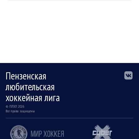
3
0
0
0
0
ПЛЕЙ-ОФФ
6
0
1
1
0
РЕГУЛЯРНЫЙ
Пензенская
любительская
хоккейная лига
© ПЛХЛ 2026
Все права защищены