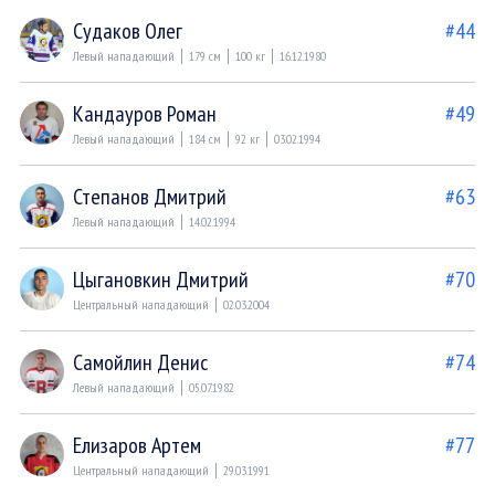
Судаков Олег
#44
Левый нападающий
179 см
100 кг
16.12.1980
Кандауров Роман
#49
Левый нападающий
184 см
92 кг
03.02.1994
Степанов Дмитрий
#63
Левый нападающий
14.02.1994
Цыгановкин Дмитрий
#70
Центральный нападающий
02.03.2004
Самойлин Денис
#74
Левый нападающий
05.07.1982
Елизаров Артем
#77
Центральный нападающий
29.03.1991