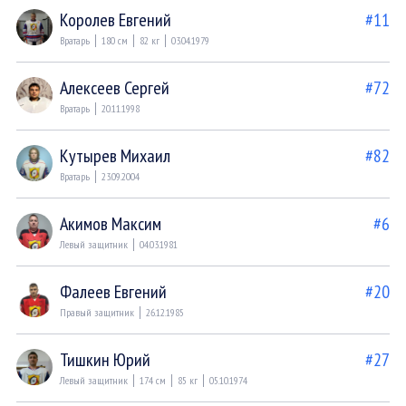
Королев Евгений
#11
Вратарь
180 см
82 кг
03.04.1979
Алексеев Сергей
#72
Вратарь
20.11.1998
Кутырев Михаил
#82
Вратарь
23.09.2004
Акимов Максим
#6
Левый защитник
04.03.1981
Фалеев Евгений
#20
Правый защитник
26.12.1985
Тишкин Юрий
#27
Левый защитник
174 см
85 кг
05.10.1974