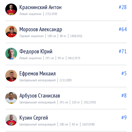
Краснинский Антон
#28
Левый защитник
27.12.1985
Морозов Александр
#64
Правый защитник
180 см
80 кг
18.06.1961
Федоров Юрий
#71
Левый защитник
195 см
90 кг
04.12.1971
Ефремов Михаил
#5
Центральный нападающий
22.11.2005
Арбузов Станислав
#8
Центральный нападающий
191 см
110 кг
28.12.1982
Кузин Сергей
#9
Центральный нападающий
180 см
90 кг
26.03.1980