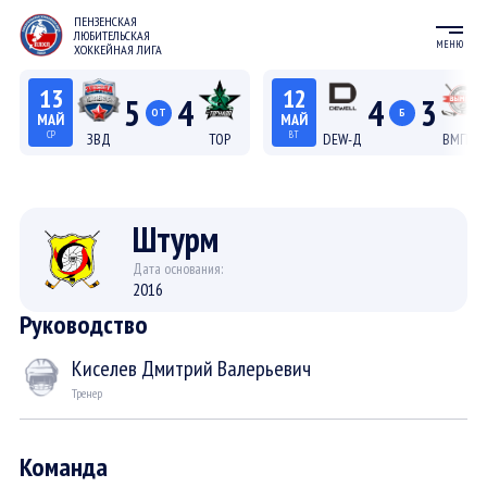
ПЕНЗЕНСКАЯ
ЛЮБИТЕЛЬСКАЯ
МЕНЮ
ХОККЕЙНАЯ ЛИГА
13
12
5
4
4
3
ОТ
Б
МАЙ
МАЙ
СР
ВТ
ЗВД
ТОР
DEW-Д
ВМП-Д
22:15
20:15
Лига С "Север"
Лига Д
Штурм
Дата основания:
2016
Руководство
Киселев Дмитрий Валерьевич
Тренер
Команда