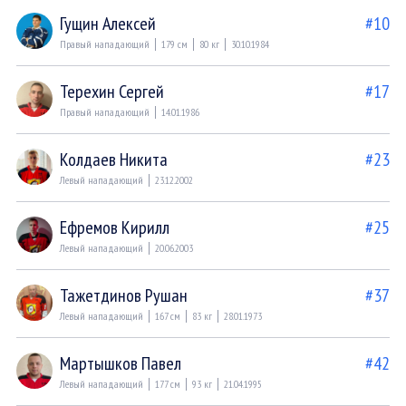
Гущин Алексей
#10
Правый нападающий
179 см
80 кг
30.10.1984
Терехин Сергей
#17
Правый нападающий
14.01.1986
Колдаев Никита
#23
Левый нападающий
23.12.2002
Ефремов Кирилл
#25
Левый нападающий
20.06.2003
Тажетдинов Рушан
#37
Левый нападающий
167 см
83 кг
28.01.1973
Мартышков Павел
#42
Левый нападающий
177 см
93 кг
21.04.1995