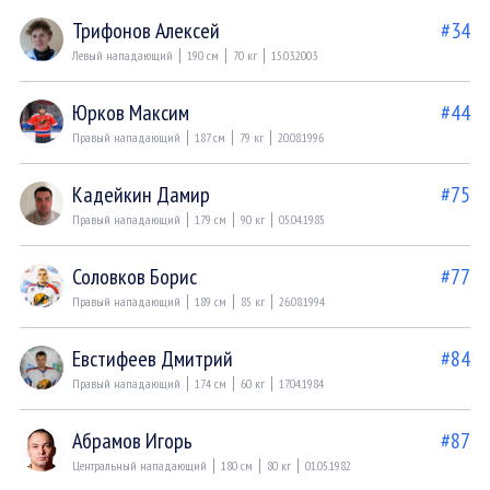
Трифонов Алексей
#34
Левый нападающий
190 см
70 кг
15.03.2003
Юрков Максим
#44
Правый нападающий
187 см
79 кг
20.08.1996
Кадейкин Дамир
#75
Правый нападающий
179 см
90 кг
05.04.1985
Соловков Борис
#77
Правый нападающий
189 см
85 кг
26.08.1994
Евстифеев Дмитрий
#84
Правый нападающий
174 см
60 кг
17.04.1984
Абрамов Игорь
#87
Центральный нападающий
180 см
80 кг
01.05.1982