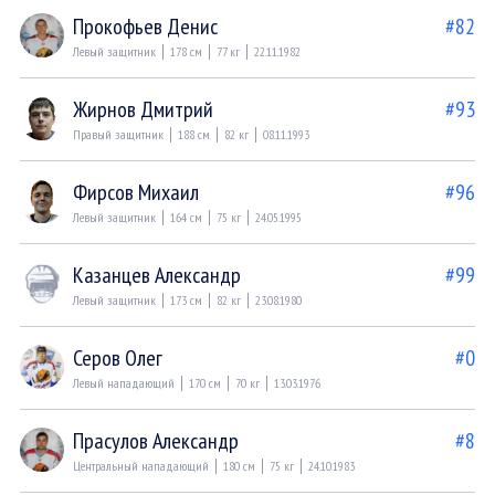
Прокофьев Денис
#82
Левый защитник
178 см
77 кг
22.11.1982
Жирнов Дмитрий
#93
Правый защитник
188 см
82 кг
08.11.1993
Фирсов Михаил
#96
Левый защитник
164 см
75 кг
24.05.1995
Казанцев Александр
#99
Левый защитник
173 см
82 кг
23.08.1980
Серов Олег
#0
Левый нападающий
170 см
70 кг
13.03.1976
Прасулов Александр
#8
Центральный нападающий
180 см
75 кг
24.10.1983