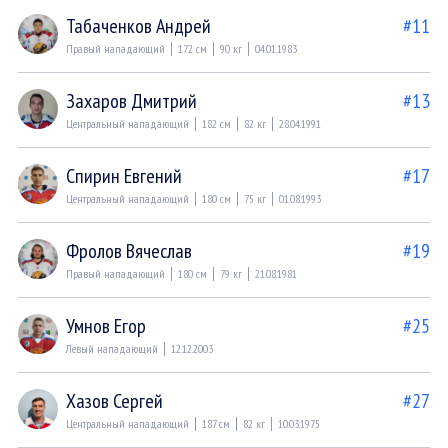
Табаченков Андрей
#11
Правый нападающий
172 см
90 кг
04.01.1983
Захаров Дмитрий
#13
Центральный нападающий
182 см
82 кг
28.04.1991
Спирин Евгений
#17
Центральный нападающий
180 см
75 кг
01.08.1993
Фролов Вячеслав
#19
Правый нападающий
180 см
79 кг
21.08.1981
Умнов Егор
#25
Левый нападающий
12.12.2003
Хазов Сергей
#27
Центральный нападающий
187 см
82 кг
10.03.1975