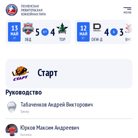
ПЕНЗЕНСКАЯ
ЛЮБИТЕЛЬСКАЯ
МЕНЮ
ХОККЕЙНАЯ ЛИГА
13
12
5
4
4
3
ОТ
Б
МАЙ
МАЙ
СР
ВТ
ЗВД
ТОР
DEW-Д
ВМП-Д
22:15
20:15
Лига С "Север"
Лига Д
Старт
Руководство
Табаченков Андрей Викторович
Тренер
Юрков Максим Андреевич
Капитан