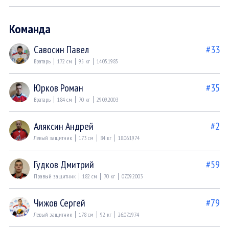
Команда
Савосин Павел
#33
Вратарь
172 см
95 кг
14.05.1985
Юрков Роман
#35
Вратарь
184 см
70 кг
29.09.2003
Аляксин Андрей
#2
Левый защитник
173 см
84 кг
18.06.1974
Гудков Дмитрий
#59
Правый защитник
182 см
70 кг
07.09.2003
Чижов Сергей
#79
Левый защитник
178 см
92 кг
26.07.1974