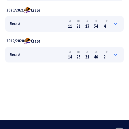
4
7
4
11
2
ПЛЕЙ-ОФФ
Старт
2020/2021
7
10
8
18
0
РЕГУЛЯРНЫЙ
И
Ш
А
О
ШТР
Лига А
11
21
13
34
4
3
7
4
11
2
ПЛЕЙ-ОФФ
Старт
2019/2020
8
14
9
23
2
РЕГУЛЯРНЫЙ
И
Ш
А
О
ШТР
Лига А
14
25
21
46
2
0
0
0
0
0
ПЛЕЙ-ОФФ
14
25
21
46
2
РЕГУЛЯРНЫЙ