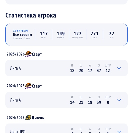
Статистика игрока
ЗА КАРЬЕРУ
117
149
122
271
22
Все сезоны
ИГРЫ
ШАЙБЫ
ПЕРЕДАЧИ
ОЧКИ
ШТР
7 сезонов · 2 лиги
Старт
2025/2026
И
Ш
А
О
ШТР
Лига А
18
20
17
37
12
4
4
4
8
2
ПЛЕЙ-ОФФ
Старт
2024/2025
14
16
13
29
10
РЕГУЛЯРНЫЙ
И
Ш
А
О
ШТР
Лига А
14
21
18
39
0
5
3
6
9
0
ПЛЕЙ-ОФФ
Дизель
2024/2025
9
18
12
30
0
РЕГУЛЯРНЫЙ
И
Ш
А
О
ШТР
Лига ПРО