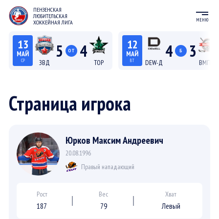
ПЕНЗЕНСКАЯ
ЛЮБИТЕЛЬСКАЯ
МЕНЮ
ХОККЕЙНАЯ ЛИГА
13
12
5
4
4
3
ОТ
Б
МАЙ
МАЙ
СР
ВТ
ЗВД
ТОР
DEW-Д
ВМП-Д
22:15
20:15
Лига С "Север"
Лига Д
Страница игрока
Юрков Максим Андреевич
20.08.1996
Правый нападающий
Рост
Вес
Хват
187
79
Левый