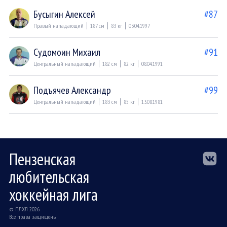
Бусыгин Алексей
#87
Правый нападающий
187 см
83 кг
03.04.1997
Судомоин Михаил
#91
Центральный нападающий
182 см
82 кг
08.04.1991
Подъячев Александр
#99
Центральный нападающий
183 см
85 кг
13.08.1981
Пензенская
любительская
хоккейная лига
© ПЛХЛ 2026
Все права защищены