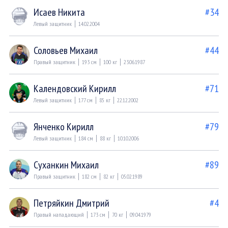
Исаев Никита
#34
Левый защитник
14.02.2004
Соловьев Михаил
#44
Правый защитник
193 см
100 кг
23.06.1987
Календовский Кирилл
#71
Левый защитник
177 см
85 кг
22.12.2002
Янченко Кирилл
#79
Левый защитник
184 см
88 кг
10.10.2006
Суханкин Михаил
#89
Правый защитник
182 см
82 кг
05.02.1989
Петряйкин Дмитрий
#4
Правый нападающий
173 см
70 кг
09.04.1979