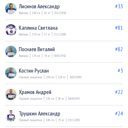
Лисинов Александр
#33
Вратарь
184 см
81 кг
20.12.1988
Каплина Светлана
#81
Вратарь
158 см
51 кг
21.11.2000
Поснаев Виталий
#82
Вратарь
176 см
74 кг
06.01.1982
Костин Руслан
#3
Правый защитник
190 см
120 кг
30.03.1990
Храмов Андрей
#22
Правый защитник
185 см
89 кг
04.04.1995
Трушкин Александр
#24
Правый защитник
186 см
79 кг
03.11.2005