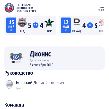
ПЕНЗЕНСКАЯ
ЛЮБИТЕЛЬСКАЯ
МЕНЮ
ХОККЕЙНАЯ ЛИГА
13
12
5
4
4
3
ОТ
Б
МАЙ
МАЙ
СР
ВТ
ЗВД
ТОР
DEW-Д
ВМП-Д
22:15
20:15
Лига С "Север"
Лига Д
Дионис
Дата основания:
5 сентября 2019
Руководство
Бельский Денис Сергеевич
Тренер
Команда