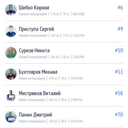
Шибко Кирилл
#6
Правый нападающий
178 см
75 кг
02.03.2002
Приступа Сергей
#9
Правый нападающий
169 см
73 кг
21.01.1981
Сурков Никита
#10
Правый нападающий
185 см
86 кг
27.02.1995
Бухтояров Михаил
#11
Левый нападающий
178 см
78 кг
25.01.1981
Мистрюков Виталий
#58
Левый нападающий
181 см
88 кг
17.04.1991
Панин Дмитрий
#70
Левый нападающий
179 см
80 кг
03.11.1985