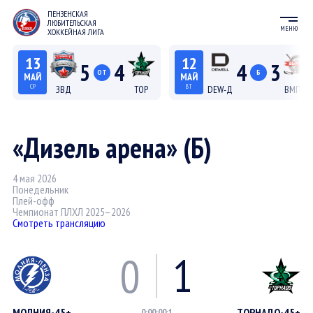
ПЕНЗЕНСКАЯ
ЛЮБИТЕЛЬСКАЯ
МЕНЮ
ХОККЕЙНАЯ ЛИГА
13
12
5
4
4
3
ОТ
Б
МАЙ
МАЙ
СР
ВТ
ЗВД
ТОР
DEW-Д
ВМП-Д
22:15
20:15
Лига С "Север"
Лига Д
«Дизель арена» (Б)
4 мая 2026
Понедельник
Плей-офф
Чемпионат ПЛХЛ 2025–2026
Смотреть трансляцию
0
1
МОЛНИЯ-45+
ТОРНАДО-45+
0:0
0:0
0:1