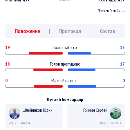
Паксяев Сергей
40:23
Положение
Протокол
Состав
19
Голов забито
13
18
Голов пропущено
17
0
Матчей на ноль
0
Лучший бомбардир
Шлейников Юрий
Гринин Сергей
Игр: 7
Очков: 4
Игр: 5
Очков: 4