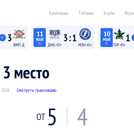
Календарь
Таблицы
Клубы
Игро
11
10
3
3
:
1
1
Б
МАЙ
МАЙ
ПН
ВС
ВМП-Д
ДИО-45+
МЛН-45+
ТОР-45+
19:15
18:15
а Д
Лига 45+
Лига
 3 место
–2026
Смотреть трансляцию
5
4
ОТ