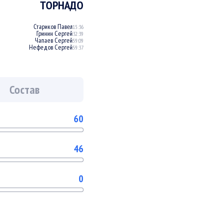
ТОРНАДО
Стариков Павел
15:36
Гринин Сергей
32:39
Чапаев Сергей
59:09
Нефедов Сергей
59:37
Состав
60
46
0