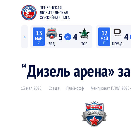
ПЕНЗЕНСКАЯ
ЛЮБИТЕЛЬСКАЯ
ХОККЕЙНАЯ ЛИГА
13
12
5
4
4
<
ОТ
МАЙ
МАЙ
СР
ВТ
ЗВД
ТОР
DEW-Д
22:15
20:15
Лига С "Север"
Лиг
“Дизель арена» за
13 мая 2026
Среда
Плей-офф
Чемпионат ПЛХЛ 2025