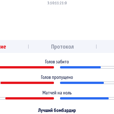
3:1
0:1
1:2
1:0
ние
Протокол
Голов забито
Голов пропущено
Матчей на ноль
Лучший бомбардир