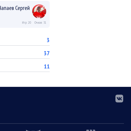
Чапаев Сергей
Игр: 20
Очков: 31
3
37
11