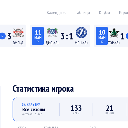
Календарь
Таблицы
Клубы
Игро
11
10
3
3
:
1
1
Б
МАЙ
МАЙ
ПН
ВС
ВМП-Д
ДИО-45+
МЛН-45+
ТОР-45+
19:15
18:15
а Д
Лига 45+
Лига
Статистика игрока
ЗА КАРЬЕРУ
133
21
Все сезоны
ИГРЫ
ШАЙБЫ
4 сезона · 5 лиг
СЕЗОН
КОМАНДА
ЛИГА