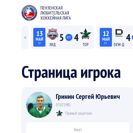
ПЕНЗЕНСКАЯ
ЛЮБИТЕЛЬСКАЯ
ХОККЕЙНАЯ ЛИГА
13
12
5
4
4
<
ОТ
МАЙ
МАЙ
СР
ВТ
ЗВД
ТОР
DEW-Д
22:15
20:15
Лига С "Север"
Лиг
Страница игрока
Гринин Сергей Юрьевич
07.07.1981
Правый защитник
Хват