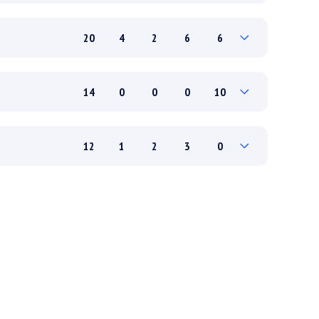
3
0
0
0
6
20
4
2
6
6
14
4
1
5
4
6
1
0
1
0
14
0
0
0
10
14
3
2
5
6
3
0
0
0
2
12
1
2
3
0
11
0
0
0
8
3
0
1
1
0
9
1
1
2
0