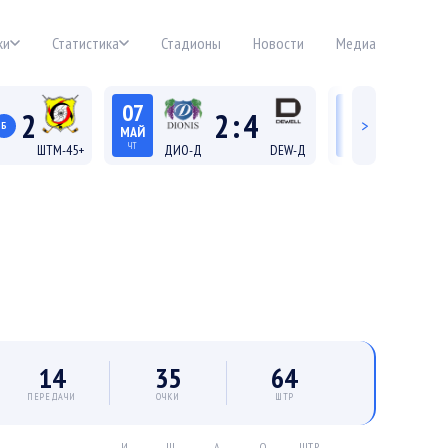
ки
Статистика
Стадионы
Новости
Медиа
07
06
2
2
:
4
>
Б
МАЙ
МАЙ
ЧТ
СР
ШТМ-45+
ДИО-Д
DEW-Д
ДИО-45+
21:45
19:15
 45+
Лига Д
Лига
14
35
64
ПЕРЕДАЧИ
ОЧКИ
ШТР
И
Ш
А
О
ШТР