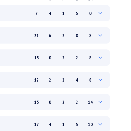
7
4
1
5
0
2
1
0
1
0
21
6
2
8
8
5
3
1
4
0
6
2
1
3
4
15
0
2
2
8
15
4
1
5
4
4
0
0
0
2
12
2
2
4
8
11
0
2
2
6
0
0
0
0
0
15
0
2
2
14
12
2
2
4
8
3
0
0
0
2
17
4
1
5
10
12
0
2
2
12