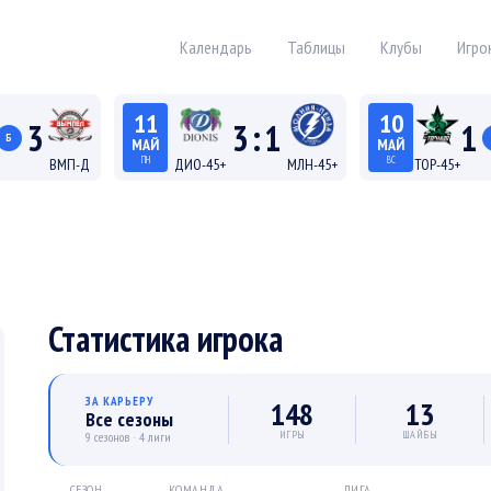
Календарь
Таблицы
Клубы
Игро
11
10
3
3
:
1
1
Б
МАЙ
МАЙ
ПН
ВС
ВМП-Д
ДИО-45+
МЛН-45+
ТОР-45+
19:15
18:15
а Д
Лига 45+
Лига
Статистика игрока
ЗА КАРЬЕРУ
148
13
Все сезоны
ИГРЫ
ШАЙБЫ
9 сезонов · 4 лиги
СЕЗОН
КОМАНДА
ЛИГА