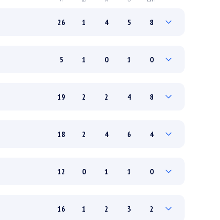
26
1
4
5
8
7
0
1
1
2
5
1
0
1
0
19
1
3
4
6
3
0
0
0
0
19
2
2
4
8
2
1
0
1
0
6
0
0
0
0
18
2
4
6
4
13
2
2
4
8
4
0
0
0
0
12
0
1
1
0
14
2
4
6
4
0
0
0
0
0
16
1
2
3
2
12
0
1
1
0