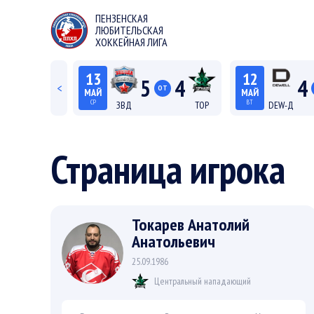
ПЕНЗЕНСКАЯ
ЛЮБИТЕЛЬСКАЯ
ХОККЕЙНАЯ ЛИГА
13
12
5
4
4
<
ОТ
МАЙ
МАЙ
СР
ВТ
ЗВД
ТОР
DEW-Д
22:15
20:15
Лига С "Север"
Лиг
Страница игрока
Токарев Анатолий
Анатольевич
25.09.1986
Центральный нападающий