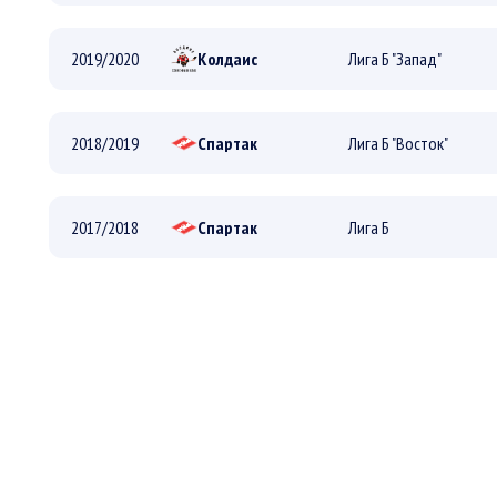
ПЛЕЙ-ОФФ
2019/2020
Колдаис
Лига Б "Запад"
РЕГУЛЯРНЫЙ
ПЛЕЙ-ОФФ
2018/2019
Спартак
Лига Б "Восток"
РЕГУЛЯРНЫЙ
ПЛЕЙ-ОФФ
2017/2018
Спартак
Лига Б
РЕГУЛЯРНЫЙ
ПЛЕЙ-ОФФ
РЕГУЛЯРНЫЙ