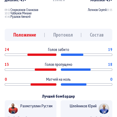
Спиридонов Станислав
Логинов Сергей
09:02
05:55
Чублуков Михаил
10:15
Рудаков Алексей
43:41
Положение
Протокол
Состав
24
Голов забито
19
13
Голов пропущено
18
0
Матчей на ноль
0
Лучший бомбардир
Рахметуллин Рустям
Шлейников Юрий