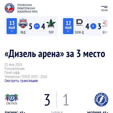
ПЕНЗЕНСКАЯ
ЛЮБИТЕЛЬСКАЯ
МЕНЮ
ХОККЕЙНАЯ ЛИГА
13
12
5
4
4
3
ОТ
Б
МАЙ
МАЙ
СР
ВТ
ЗВД
ТОР
DEW-Д
ВМП-Д
22:15
20:15
Лига С "Север"
Лига Д
«Дизель арена» за 3 место
11 мая 2026
Понедельник
Плей-офф
Чемпионат ПЛХЛ 2025–2026
Смотреть трансляцию
3
1
ДИОНИС-45+
МОЛНИЯ-45+
2:1
0:0
1:0