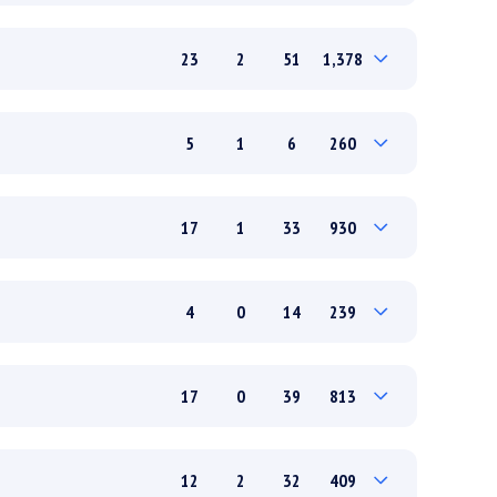
0
0
0
0
23
2
51
1,378
2
0
2
80
7
1
15
418
5
1
6
260
16
1
36
960
0
0
0
0
17
1
33
930
5
1
6
260
5
1
7
300
4
0
14
239
12
0
26
630
0
0
0
0
17
0
39
813
4
0
14
239
8
0
22
439
12
2
32
409
9
0
17
374