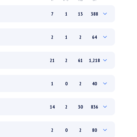
7
1
13
388
1
0
1
45
2
1
2
64
6
1
12
343
1
1
0
4
21
2
61
1,218
1
0
2
60
3
0
8
175
1
0
2
40
18
2
53
1,043
0
0
0
0
14
2
30
836
1
0
2
40
5
0
13
297
2
0
2
80
9
2
17
540