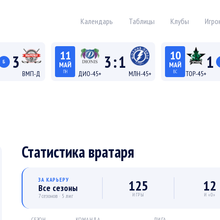
Календарь
Таблицы
Клубы
Игро
11
10
3
3
:
1
1
Б
МАЙ
МАЙ
ПН
ВС
ВМП-Д
ДИО-45+
МЛН-45+
ТОР-45+
19:15
18:15
а Д
Лига 45+
Лига
Статистика вратаря
ЗА КАРЬЕРУ
125
12
Все сезоны
ИГРЫ
И «0»
7 сезонов · 5 лиг
СЕЗОН
КОМАНДА
ЛИГА