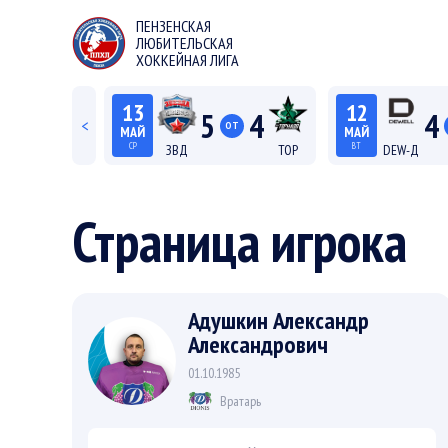
ПЕНЗЕНСКАЯ
ЛЮБИТЕЛЬСКАЯ
ХОККЕЙНАЯ ЛИГА
13
12
5
4
4
<
ОТ
МАЙ
МАЙ
СР
ВТ
ЗВД
ТОР
DEW-Д
22:15
20:15
Лига С "Север"
Лиг
Страница игрока
Адушкин Александр
Александрович
01.10.1985
Вратарь