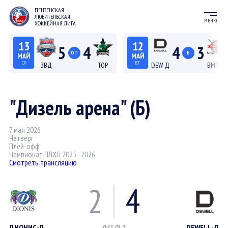
ПЕНЗЕНСКАЯ
ЛЮБИТЕЛЬСКАЯ
МЕНЮ
ХОККЕЙНАЯ ЛИГА
13
12
5
4
4
3
ОТ
Б
МАЙ
МАЙ
СР
ВТ
ЗВД
ТОР
DEW-Д
ВМП-Д
22:15
20:15
Лига С "Север"
Лига Д
"Дизель арена" (Б)
7 мая 2026
Четверг
Плей-офф
Чемпионат ПЛХЛ 2025–2026
Смотреть трансляцию
2
4
ДИОНИС-Д
DEWELL-Д
0:1
1:0
1:3