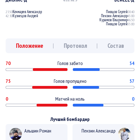
Кочмарев Александр
Пивцов Сергей
23:50
08:40
Кузнецов Андрей
Пензин Александр
42:30
45:00
Курамов Владимир
46:50
Пивцов Сергей
55:00
Положение
Протокол
Состав
70
Голов забито
54
75
Голов пропущено
57
0
Матчей на ноль
0
Лучший бомбардир
Альшин Роман
Пензин Александр