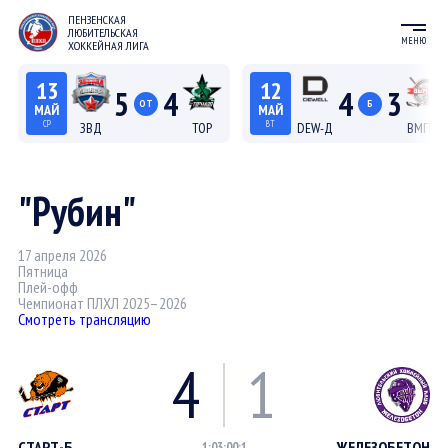
ПЕНЗЕНСКАЯ
ЛЮБИТЕЛЬСКАЯ
МЕНЮ
ХОККЕЙНАЯ ЛИГА
13
12
5
4
4
3
ОТ
Б
МАЙ
МАЙ
СР
ВТ
ЗВД
ТОР
DEW-Д
ВМП-Д
22:15
20:15
Лига С "Север"
Лига Д
"Рубин"
17 апреля 2026
Пятница
Плей-офф
Чемпионат ПЛХЛ 2025–2026
Смотреть трансляцию
4
1
СТАРТ-Б
ЖЕЛЕЗОБЕТОН
1:0
3:0
0:1