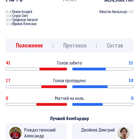
Боков Андрей
Ивчатов Александр
01:40
53:45
Серов Олег
24:40
Трифонов Алексей
30:00
Фролов Вячеслав
32:18
Положение
Протокол
Состав
41
Голов забито
51
27
Голов пропущено
38
0
Матчей на ноль
0
Лучший бомбардир
Рождественский
Двойнев Дмитрий
Александр