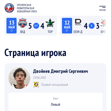
ПЕНЗЕНСКАЯ
ЛЮБИТЕЛЬСКАЯ
МЕНЮ
ХОККЕЙНАЯ ЛИГА
13
12
5
4
4
3
ОТ
Б
МАЙ
МАЙ
СР
ВТ
ЗВД
ТОР
DEW-Д
ВМП-Д
22:15
20:15
Лига С "Север"
Лига Д
Страница игрока
Двойнев Дмитрий Сергеевич
29.06.2002
Правый нападающий
Хват
Левый