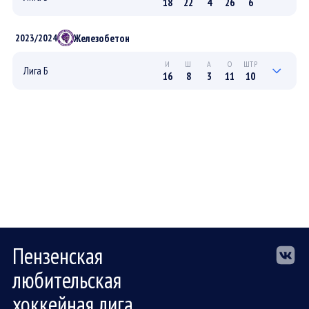
18
22
4
26
6
2
0
0
0
0
ПЛЕЙ-ОФФ
Железобетон
2023/2024
16
22
4
26
6
РЕГУЛЯРНЫЙ
И
Ш
А
О
ШТР
Лига Б
16
8
3
11
10
2
1
0
1
0
ПЛЕЙ-ОФФ
14
7
3
10
10
РЕГУЛЯРНЫЙ
Пензенская
любительская
хоккейная лига