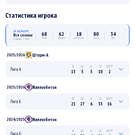
Статистика игрока
ЗА КАРЬЕРУ
68
62
18
80
34
Все сезоны
ИГРЫ
ШАЙБЫ
ПЕРЕДАЧИ
ОЧКИ
ШТР
3 сезона · 2 лиги
Штурм-А
2025/2026
И
Ш
А
О
ШТР
Лига А
13
5
5
10
2
0
0
0
0
0
ПЛЕЙ-ОФФ
Железобетон
2025/2026
13
5
5
10
2
РЕГУЛЯРНЫЙ
И
Ш
А
О
ШТР
Лига Б
21
27
6
33
16
8
6
2
8
6
ПЛЕЙ-ОФФ
Железобетон
2024/2025
13
21
4
25
10
РЕГУЛЯРНЫЙ
И
Ш
А
О
ШТР
Лига Б