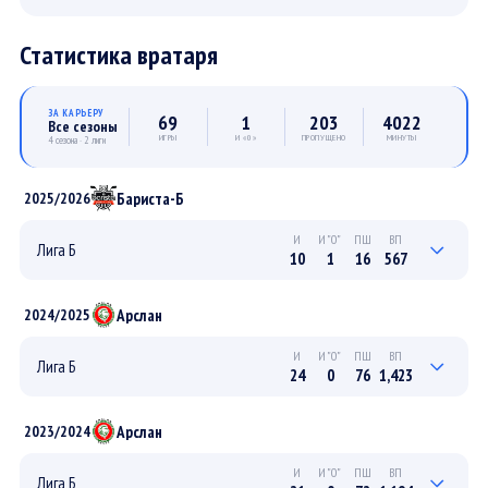
Статистика вратаря
ЗА КАРЬЕРУ
69
1
203
4022
Все сезоны
ИГРЫ
И «0»
ПРОПУЩЕНО
МИНУТЫ
4 сезона · 2 лиги
Бариста-Б
2025/2026
И
И"0"
ПШ
ВП
Лига Б
10
1
16
567
3
0
6
148
ПЛЕЙ-ОФФ
Арслан
2024/2025
7
1
10
419
РЕГУЛЯРНЫЙ
И
И"0"
ПШ
ВП
Лига Б
24
0
76
1,423
8
0
24
463
ПЛЕЙ-ОФФ
Арслан
2023/2024
16
0
52
960
РЕГУЛЯРНЫЙ
И
И"0"
ПШ
ВП
Лига Б