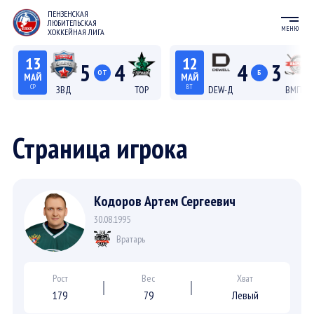
ПЕНЗЕНСКАЯ
ЛЮБИТЕЛЬСКАЯ
МЕНЮ
ХОККЕЙНАЯ ЛИГА
13
12
5
4
4
3
ОТ
Б
МАЙ
МАЙ
СР
ВТ
ЗВД
ТОР
DEW-Д
ВМП-Д
22:15
20:15
Лига С "Север"
Лига Д
Страница игрока
Кодоров Артем Сергеевич
30.08.1995
Вратарь
Рост
Вес
Хват
179
79
Левый