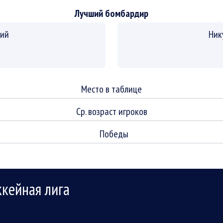
Лучший бомбардир
рий
Ник
Место в таблице
Ср. возраст игроков
Победы
ккейная лига