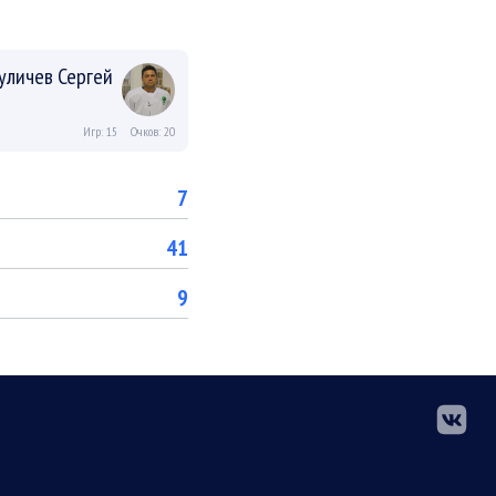
уличев Сергей
Игр: 15
Очков: 20
7
41
9