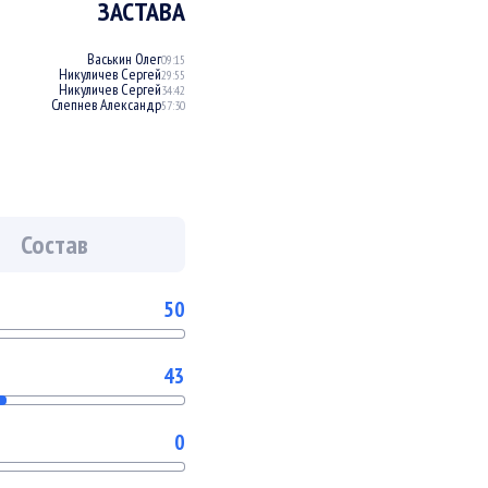
ЗАСТАВА
Васькин Олег
09:15
Никуличев Сергей
29:55
Никуличев Сергей
34:42
Слепнев Александр
57:30
Состав
50
43
0