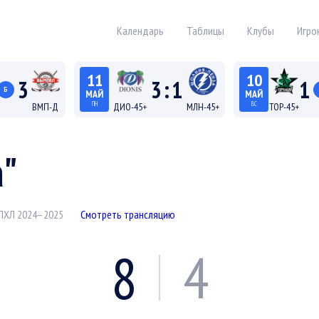
Календарь
Таблицы
Клубы
Игро
11
10
3
3
:
1
1
Б
МАЙ
МАЙ
ПН
ВС
ВМП-Д
ДИО-45+
МЛН-45+
ТОР-45+
19:15
18:15
а Д
Лига 45+
Лига
а"
ЛХЛ 2024–2025
Смотреть трансляцию
8
4