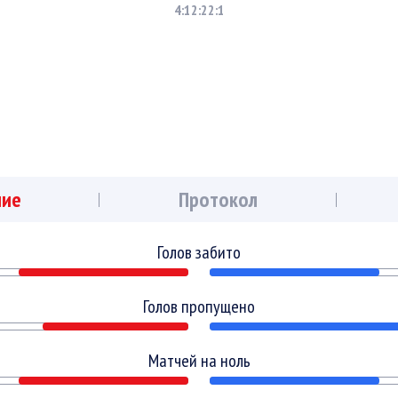
4:1
2:2
2:1
ние
Протокол
Голов забито
Голов пропущено
Матчей на ноль