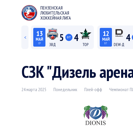
ПЕНЗЕНСКАЯ
ЛЮБИТЕЛЬСКАЯ
ХОККЕЙНАЯ ЛИГА
13
12
5
4
4
<
ОТ
МАЙ
МАЙ
СР
ВТ
ЗВД
ТОР
DEW-Д
22:15
20:15
Лига С "Север"
Лиг
СЗК "Дизель арен
24 марта 2025
Понедельник
Плей-офф
Чемпионат П