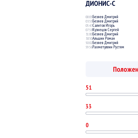
ДИОНИС-С
Безяев Дмитрий
00:05
Безяев Дмитрий
03:55
Салитов Игорь
05:43
Кузнецов Сергей
07:58
Безяев Дмитрий
31:00
Альшин Роман
38:50
Безяев Дмитрий
50:02
Рахметуллин Рустям
59:56
Положе
51
33
0