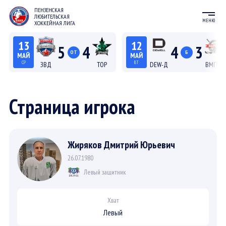
ПЕНЗЕНСКАЯ
ЛЮБИТЕЛЬСКАЯ
МЕНЮ
ХОККЕЙНАЯ ЛИГА
13
12
5
4
4
3
ОТ
Б
МАЙ
МАЙ
СР
ВТ
ЗВД
ТОР
DEW-Д
ВМП-Д
22:15
20:15
Лига С "Север"
Лига Д
Страница игрока
Жиряков Дмитрий Юрьевич
26.07.1980
Левый защитник
Хват
Левый