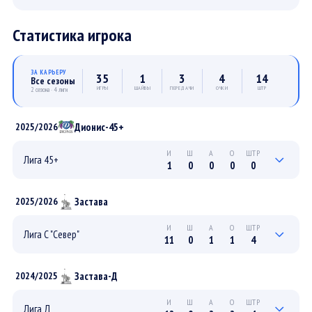
Статистика игрока
ЗА КАРЬЕРУ
35
1
3
4
14
Все сезоны
ИГРЫ
ШАЙБЫ
ПЕРЕДАЧИ
ОЧКИ
ШТР
2 сезона · 4 лиги
Дионис-45+
2025/2026
И
Ш
А
О
ШТР
Лига 45+
1
0
0
0
0
0
0
0
0
0
ПЛЕЙ-ОФФ
Застава
2025/2026
1
0
0
0
0
РЕГУЛЯРНЫЙ
И
Ш
А
О
ШТР
Лига С "Север"
11
0
1
1
4
0
0
0
0
0
ПЛЕЙ-ОФФ
Застава-Д
2024/2025
11
0
1
1
4
РЕГУЛЯРНЫЙ
И
Ш
А
О
ШТР
Лига Д