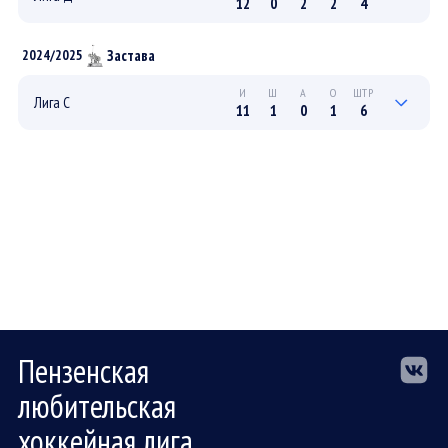
12
0
2
2
4
0
0
0
0
0
ПЛЕЙ-ОФФ
Застава
2024/2025
12
0
2
2
4
РЕГУЛЯРНЫЙ
И
Ш
А
О
ШТР
Лига С
11
1
0
1
6
2
0
0
0
0
ПЛЕЙ-ОФФ
9
1
0
1
6
РЕГУЛЯРНЫЙ
Пензенская
любительская
хоккейная лига