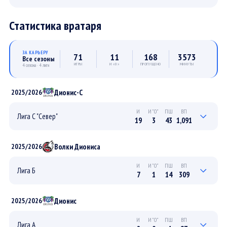
Статистика вратаря
ЗА КАРЬЕРУ
71
11
168
3573
Все сезоны
ИГРЫ
И «0»
ПРОПУЩЕНО
МИНУТЫ
4 сезона · 4 лиги
Дионис-С
2025/2026
И
И"0"
ПШ
ВП
Лига С "Север"
19
3
43
1,091
3
1
9
176
ПЛЕЙ-ОФФ
Волки Диониса
2025/2026
16
2
34
915
РЕГУЛЯРНЫЙ
И
И"0"
ПШ
ВП
Лига Б
7
1
14
309
0
0
0
0
ПЛЕЙ-ОФФ
Дионис
2025/2026
7
1
14
309
РЕГУЛЯРНЫЙ
И
И"0"
ПШ
ВП
Лига А