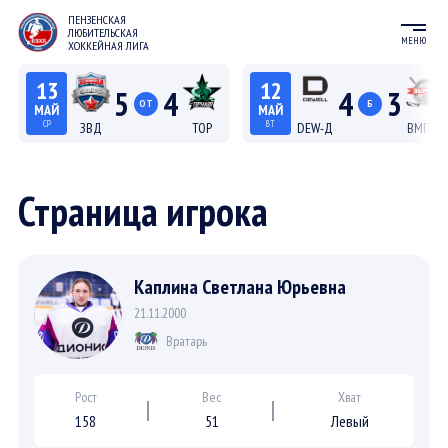
ПЕНЗЕНСКАЯ
ЛЮБИТЕЛЬСКАЯ
МЕНЮ
ХОККЕЙНАЯ ЛИГА
13
12
5
4
4
3
ОТ
Б
МАЙ
МАЙ
СР
ВТ
ЗВД
ТОР
DEW-Д
ВМП-Д
22:15
20:15
Лига С "Север"
Лига Д
Страница игрока
Каплина Светлана Юрьевна
21.11.2000
Вратарь
Рост
Вес
Хват
158
51
Левый