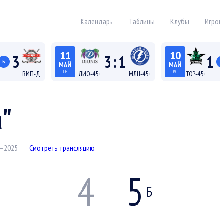
Календарь
Таблицы
Клубы
Игро
11
10
3
3
:
1
1
Б
МАЙ
МАЙ
ПН
ВС
ВМП-Д
ДИО-45+
МЛН-45+
ТОР-45+
19:15
18:15
а Д
Лига 45+
Лига
а"
4–2025
Смотреть трансляцию
4
5
Б