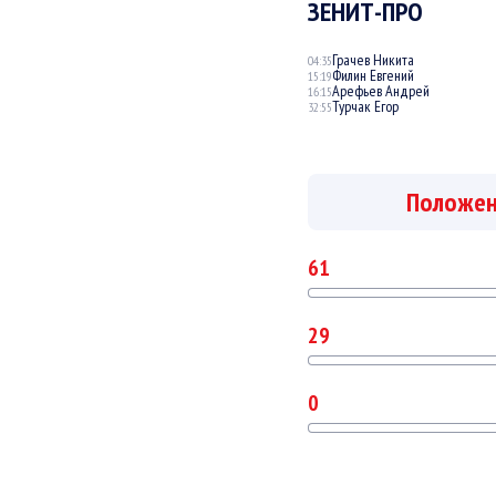
ЗЕНИТ-ПРО
Грачев Никита
04:35
Филин Евгений
15:19
Арефьев Андрей
16:15
Турчак Егор
32:55
Положе
61
29
0