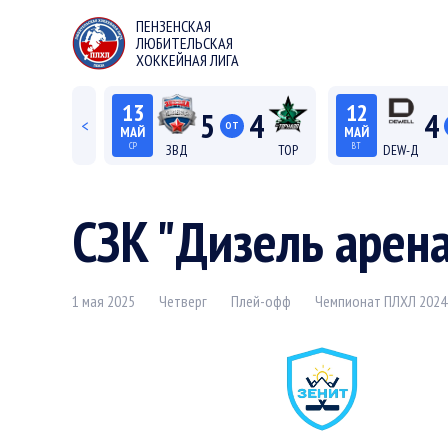
ПЕНЗЕНСКАЯ
ЛЮБИТЕЛЬСКАЯ
ХОККЕЙНАЯ ЛИГА
13
12
5
4
4
<
ОТ
МАЙ
МАЙ
СР
ВТ
ЗВД
ТОР
DEW-Д
22:15
20:15
Лига С "Север"
Лиг
СЗК "Дизель арен
1 мая 2025
Четверг
Плей-офф
Чемпионат ПЛХЛ 202