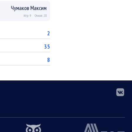
Чумаков Максим
Игр: 9
Очков: 28
2
35
8