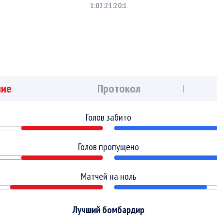
1:0
2:2
1:2
0:1
ние
Протокол
Голов забито
Голов пропущено
Матчей на ноль
Лучший бомбардир