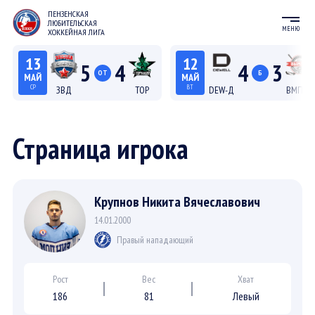
ПЕНЗЕНСКАЯ
ЛЮБИТЕЛЬСКАЯ
МЕНЮ
ХОККЕЙНАЯ ЛИГА
13
12
5
4
4
3
ОТ
Б
МАЙ
МАЙ
СР
ВТ
ЗВД
ТОР
DEW-Д
ВМП-Д
22:15
20:15
Лига С "Север"
Лига Д
Страница игрока
Крупнов Никита Вячеславович
14.01.2000
Правый нападающий
Рост
Вес
Хват
186
81
Левый