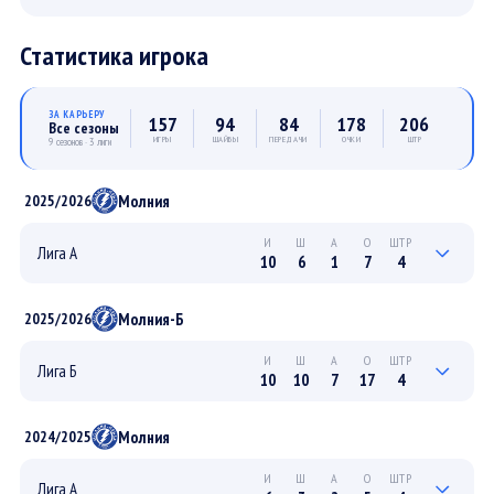
Статистика игрока
ЗА КАРЬЕРУ
157
94
84
178
206
Все сезоны
ИГРЫ
ШАЙБЫ
ПЕРЕДАЧИ
ОЧКИ
ШТР
9 сезонов · 3 лиги
Молния
2025/2026
И
Ш
А
О
ШТР
Лига А
10
6
1
7
4
4
3
1
4
2
ПЛЕЙ-ОФФ
Молния-Б
2025/2026
6
3
0
3
2
РЕГУЛЯРНЫЙ
И
Ш
А
О
ШТР
Лига Б
10
10
7
17
4
3
4
2
6
4
ПЛЕЙ-ОФФ
Молния
2024/2025
7
6
5
11
0
РЕГУЛЯРНЫЙ
И
Ш
А
О
ШТР
Лига А