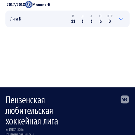
5
1
1
2
4
ПЛЕЙ-ОФФ
Молния-Б
2017/2018
11
4
3
7
4
РЕГУЛЯРНЫЙ
И
Ш
А
О
ШТР
Лига Б
11
3
3
6
0
3
0
2
2
0
ПЛЕЙ-ОФФ
8
3
1
4
0
РЕГУЛЯРНЫЙ
Пензенская
любительская
хоккейная лига
© ПЛХЛ 2026
Все права защищены