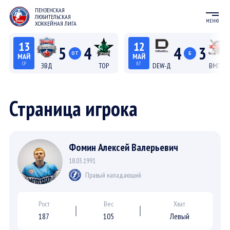
ПЕНЗЕНСКАЯ
ЛЮБИТЕЛЬСКАЯ
МЕНЮ
ХОККЕЙНАЯ ЛИГА
13
12
5
4
4
3
ОТ
Б
МАЙ
МАЙ
СР
ВТ
ЗВД
ТОР
DEW-Д
ВМП-Д
22:15
20:15
Лига С "Север"
Лига Д
Страница игрока
Фомин Алексей Валерьевич
18.03.1991
Правый нападающий
Рост
Вес
Хват
187
105
Левый