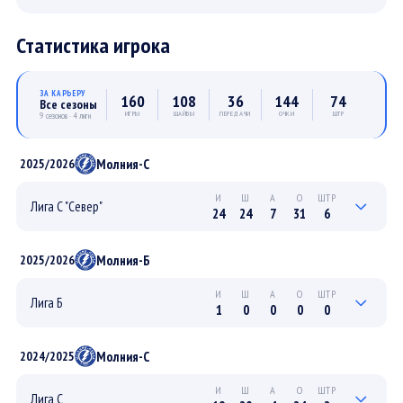
Статистика игрока
ЗА КАРЬЕРУ
160
108
36
144
74
Все сезоны
ИГРЫ
ШАЙБЫ
ПЕРЕДАЧИ
ОЧКИ
ШТР
9 сезонов · 4 лиги
Молния-С
2025/2026
И
Ш
А
О
ШТР
Лига С "Север"
24
24
7
31
6
3
2
1
3
0
ПЛЕЙ-ОФФ
Молния-Б
2025/2026
21
22
6
28
6
РЕГУЛЯРНЫЙ
И
Ш
А
О
ШТР
Лига Б
1
0
0
0
0
0
0
0
0
0
ПЛЕЙ-ОФФ
Молния-С
2024/2025
1
0
0
0
0
РЕГУЛЯРНЫЙ
И
Ш
А
О
ШТР
Лига С