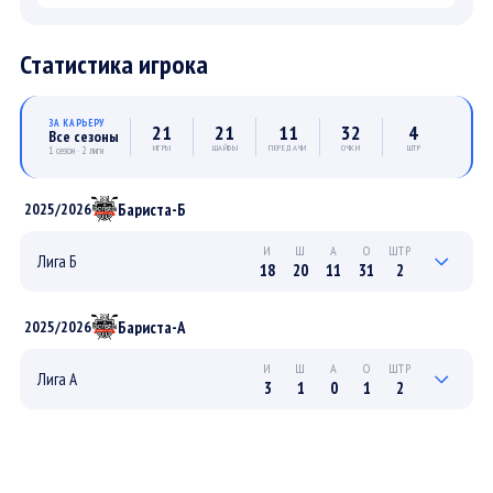
Статистика игрока
ЗА КАРЬЕРУ
21
21
11
32
4
Все сезоны
ИГРЫ
ШАЙБЫ
ПЕРЕДАЧИ
ОЧКИ
ШТР
1 сезон · 2 лиги
Бариста-Б
2025/2026
И
Ш
А
О
ШТР
Лига Б
18
20
11
31
2
5
3
2
5
0
ПЛЕЙ-ОФФ
Бариста-А
2025/2026
13
17
9
26
2
РЕГУЛЯРНЫЙ
И
Ш
А
О
ШТР
Лига А
3
1
0
1
2
0
0
0
0
0
ПЛЕЙ-ОФФ
3
1
0
1
2
РЕГУЛЯРНЫЙ