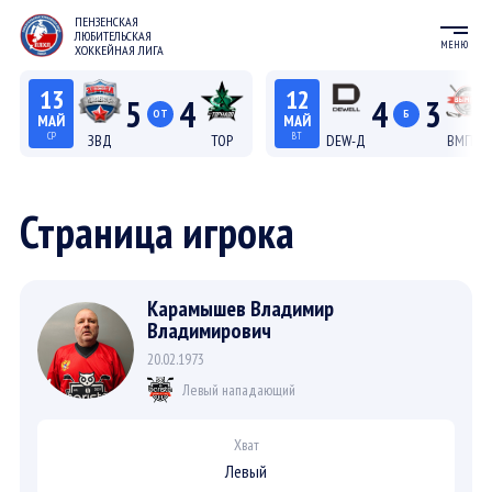
ПЕНЗЕНСКАЯ
ЛЮБИТЕЛЬСКАЯ
МЕНЮ
ХОККЕЙНАЯ ЛИГА
13
12
5
4
4
3
ОТ
Б
МАЙ
МАЙ
СР
ВТ
ЗВД
ТОР
DEW-Д
ВМП-Д
22:15
20:15
Лига С "Север"
Лига Д
Страница игрока
Карамышев Владимир
Владимирович
20.02.1973
Левый нападающий
Хват
Левый