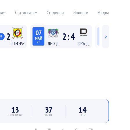
ки
Статистика
Стадионы
Новости
Медиа
07
06
2
2
:
4
>
Б
МАЙ
МАЙ
ЧТ
СР
ШТМ-45+
ДИО-Д
DEW-Д
ДИО-45+
21:45
19:15
 45+
Лига Д
Лига
13
37
14
ПЕРЕДАЧИ
ОЧКИ
ШТР
И
Ш
А
О
ШТР