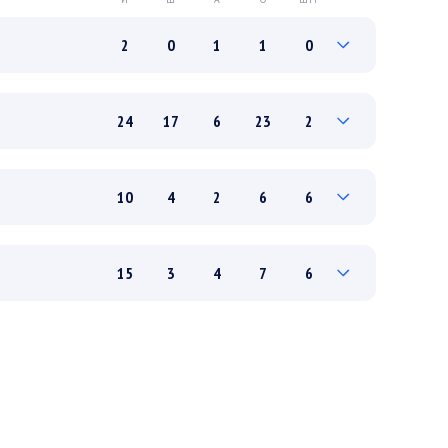
2
0
1
1
0
0
0
0
0
0
24
17
6
23
2
2
0
1
1
0
3
1
0
1
0
10
4
2
6
6
21
16
6
22
2
0
0
0
0
0
15
3
4
7
6
10
4
2
6
6
1
0
0
0
0
14
3
4
7
6