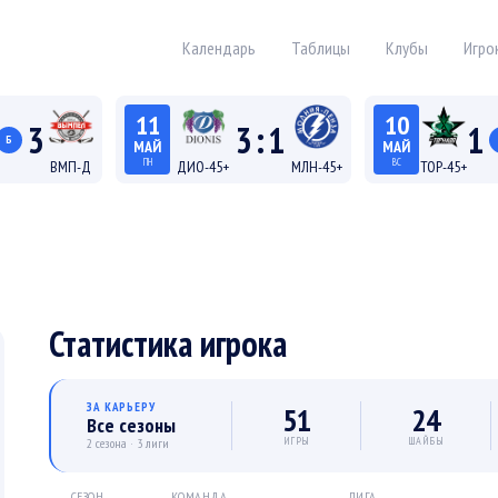
Календарь
Таблицы
Клубы
Игро
11
10
3
3
:
1
1
Б
МАЙ
МАЙ
ПН
ВС
ВМП-Д
ДИО-45+
МЛН-45+
ТОР-45+
19:15
18:15
а Д
Лига 45+
Лига
Статистика игрока
ЗА КАРЬЕРУ
51
24
Все сезоны
ИГРЫ
ШАЙБЫ
2 сезона · 3 лиги
СЕЗОН
КОМАНДА
ЛИГА