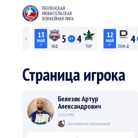
ПЕНЗЕНСКАЯ
ЛЮБИТЕЛЬСКАЯ
ХОККЕЙНАЯ ЛИГА
13
12
5
4
4
<
ОТ
МАЙ
МАЙ
СР
ВТ
ЗВД
ТОР
DEW-Д
22:15
20:15
Лига С "Север"
Лиг
Страница игрока
Белезяк Артур
Александрович
29.10.1999
Центральный нападающий