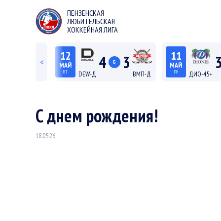
ПЕНЗЕНСКАЯ
ЛЮБИТЕЛЬСКАЯ
ХОККЕЙНАЯ ЛИГА
12
11
4
4
3
<
ОТ
Б
МАЙ
МАЙ
ВТ
ПН
ТОР
DEW-Д
ВМП-Д
ДИО-45+
20:15
19:15
 С "Север"
Лига Д
Лига
С днем рождения!
18.05.26