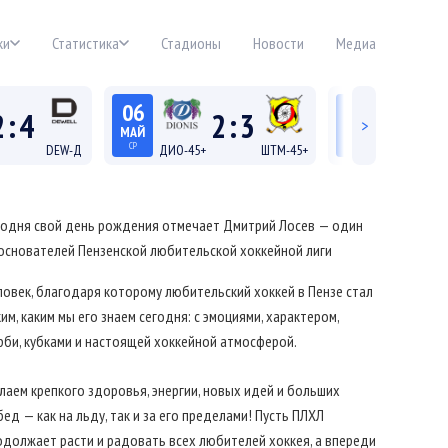
ки
Статистика
Стадионы
Новости
Медиа
06
04
2
:
4
2
:
3
>
МАЙ
МАЙ
СР
ПН
DEW-Д
ДИО-45+
ШТМ-45+
МЛН-45+
19:15
22:15
а Д
Лига 45+
Лига
годня свой день рождения отмечает Дмитрий Лосев — один
 основателей Пензенской любительской хоккейной лиги
ловек, благодаря которому любительский хоккей в Пензе стал
им, каким мы его знаем сегодня: с эмоциями, характером,
рби, кубками и настоящей хоккейной атмосферой.
лаем крепкого здоровья, энергии, новых идей и больших
ед — как на льду, так и за его пределами! Пусть ПЛХЛ
одолжает расти и радовать всех любителей хоккея, а впереди