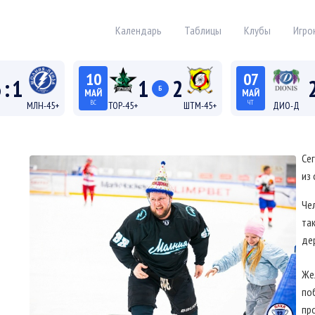
Календарь
Таблицы
Клубы
Игро
10
07
3
:
1
1
2
Б
МАЙ
МАЙ
ВС
ЧТ
МЛН-45+
ТОР-45+
ШТМ-45+
ДИО-Д
18:15
21:45
 45+
Лига 45+
Лиг
Се
из
Че
так
де
Же
поб
пр