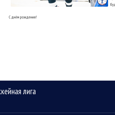
бу
С днём рождения!
ккейная лига